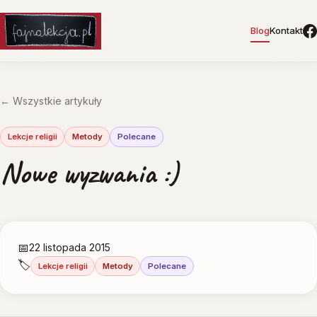
Blog
Kontakt
← Wszystkie artykuły
Lekcje religii
Metody
Polecane
Nowe wyzwania :)
📅
22 listopada 2015
🏷️
Lekcje religii
Metody
Polecane