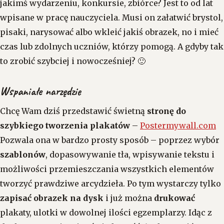
jakimś wydarzeniu, konkursie, zbiórce? Jest to od lat
wpisane w pracę nauczyciela. Musi on załatwić brystol,
pisaki, narysować albo wkleić jakiś obrazek, no i mieć
czas lub zdolnych uczniów, którzy pomogą. A gdyby tak
to zrobić szybciej i nowocześniej? 🙂
Wspaniałe narzędzie
Chcę Wam dziś przedstawić świetną
stronę do
szybkiego tworzenia plakatów
–
Postermywall.com
Pozwala ona w bardzo prosty sposób – poprzez wybór
szablonów
, dopasowywanie tła, wpisywanie tekstu i
możliwości przemieszczania wszystkich elementów
tworzyć prawdziwe arcydzieła. Po tym wystarczy tylko
zapisać obrazek na dysk
i już można
drukować
plakaty, ulotki w dowolnej ilości egzemplarzy. Idąc z