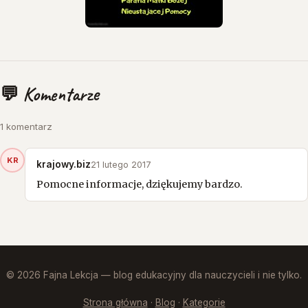
💬 Komentarze
1 komentarz
KR
krajowy.biz
21 lutego 2017
Pomocne informacje, dziękujemy bardzo.
© 2026 Fajna Lekcja — blog edukacyjny dla nauczycieli i nie tylko.
Strona główna
·
Blog
·
Kategorie